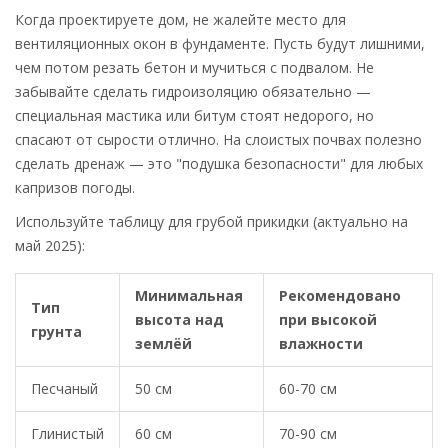
Когда проектируете дом, не жалейте место для
вентиляционных окон в фундаменте. Пусть будут лишними,
чем потом резать бетон и мучиться с подвалом. Не
забывайте сделать гидроизоляцию обязательно —
специальная мастика или битум стоят недорого, но
спасают от сырости отлично. На слоистых почвах полезно
сделать дренаж — это "подушка безопасности" для любых
капризов погоды.
Используйте таблицу для грубой прикидки (актуально на
май 2025):
Минимальная
Рекомендовано
Тип
высота над
при высокой
грунта
землёй
влажности
Песчаный
50 см
60-70 см
Глинистый
60 см
70-90 см