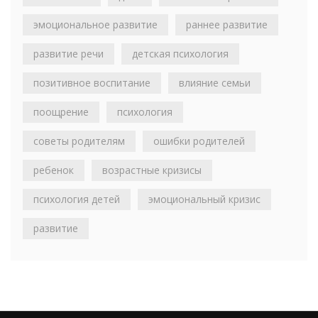
эмоциональное развитие
раннее развитие
развитие речи
детская психология
позитивное воспитание
влияние семьи
поощрение
психология
советы родителям
ошибки родителей
ребенок
возрастные кризисы
психология детей
эмоциональный кризис
развитие