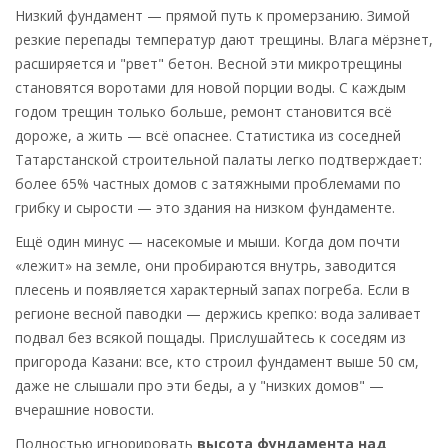
Низкий фундамент — прямой путь к промерзанию. Зимой
резкие перепады температур дают трещины. Влага мёрзнет,
расширяется и "рвет" бетон. Весной эти микротрещины
становятся воротами для новой порции воды. С каждым
годом трещин только больше, ремонт становится всё
дороже, а жить — всё опаснее. Статистика из соседней
Татарстанской строительной палаты легко подтверждает:
более 65% частных домов с затяжными проблемами по
грибку и сырости — это здания на низком фундаменте.
Ещё один минус — насекомые и мыши. Когда дом почти
«лежит» на земле, они пробираются внутрь, заводится
плесень и появляется характерный запах погреба. Если в
регионе весной паводки — держись крепко: вода заливает
подвал без всякой пощады. Прислушайтесь к соседям из
пригорода Казани: все, кто строил фундамент выше 50 см,
даже не слышали про эти беды, а у "низких домов" —
вчерашние новости.
Полностью игнорировать
высота фундамента над