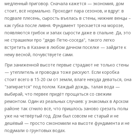
медленный приговор. Сначала кажется — экономия, дом
стоит, всё нормально. Проходит пара сезонов, и вдруг: в
подвале плесень, сырость въелась в стены, нижние венцы –
как губка после ливня. Фундамент трескается на морозе,
появляются грибок и запах сырости даже в спальне. Да, это
не страшилки про "дядю Петю-соседа", такого легко
встретить в Казани в любом дачном поселке — зайдите к
нему весной, почувствуете сами.
При заниженной высоте первые страдают не только стены
— утеплитель и проводка тоже рискуют. Если коробка
стоит всего в 15-20 см от земли, влаге некуда деваться, она
"запирается" под полом. Каждый дождь, талая вода —
выбирай, что первее придёт прощаться со свежим
ремонтом. Один из реальных случаев: у знакомых в Арском
районе так сгнило всё, что пришлось заново срезать полы
уже на четвёртый год. Дом был совсем не старый и не
дешёвый — просто сэкономили на высоте фундамента и не
подумали о грунтовых водах.