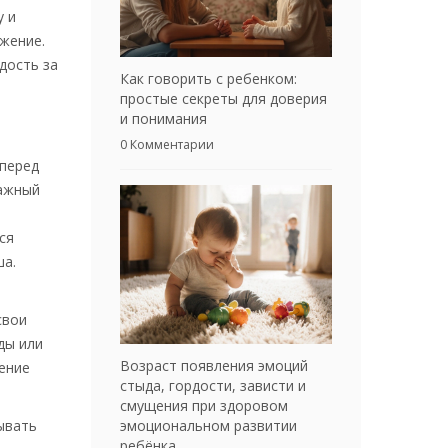
у и
жение.
дость за
Как говорить с ребенком:
простые секреты для доверия
и понимания
0 Комментарии
 перед
Важный
ся
ша.
свои
ды или
Возраст появления эмоций
ение
стыда, гордости, зависти и
смущения при здоровом
эмоциональном развитии
ывать
ребёнка