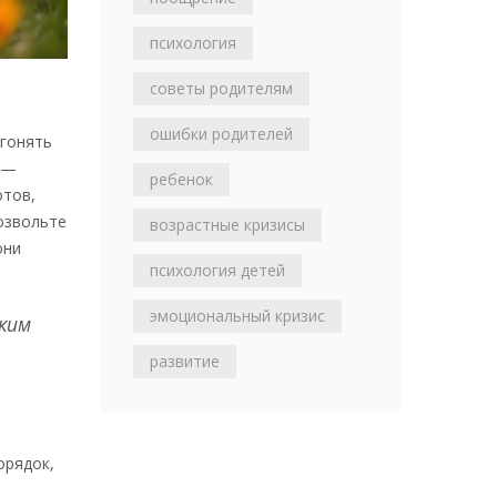
психология
советы родителям
ошибки родителей
дгонять
 —
ребенок
отов,
Позвольте
возрастные кризисы
они
психология детей
эмоциональный кризис
ким
развитие
орядок,