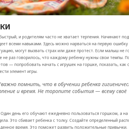
БКИ
ыстрый, и родителям часто не хватает терпения. Начинают по
адеет всеми навыками. Здесь можно нарваться на первую ошибку
туацию, могут вызвать страх или даже протест. Если малыш не г
е не раз говорилось, что каждому ребенку нужны свои темпы. 
етов — попробовать начать с игрушек на горшке, показать, как 
ести элемент игры.
важно помнить, что в обучении ребенка гигиеничес
рпение и время. Не торопите события — всему своё
Один день его обучают ежедневно пользоваться горшком, а на
ела. Это сбивает ребенка с толку. Создайте определенный расп
еденное время. Это поможет развить положительные привычки.