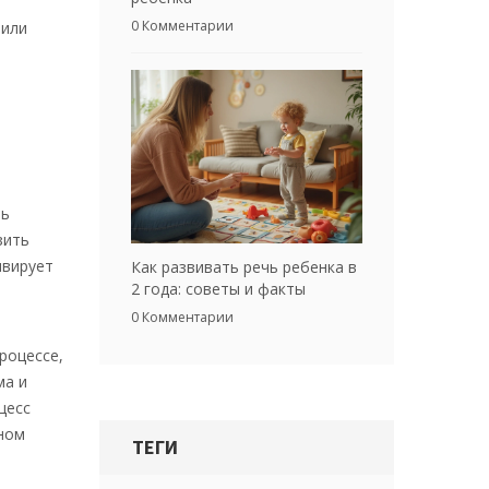
0 Комментарии
 или
ль
зить
ивирует
Как развивать речь ребенка в
2 года: советы и факты
0 Комментарии
роцессе,
ма и
цесс
ном
ТЕГИ