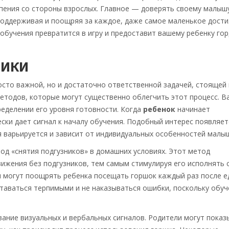
рпения со стороны взрослых. Главное — доверять своему малыш
поддерживая и поощряя за каждое, даже самое маленькое дости
обучения превратится в игру и предоставит вашему ребенку гор
НИКИ
осто важной, но и достаточно ответственной задачей, стоящей
етодов, которые могут существенно облегчить этот процесс. 
ределении его уровня готовности. Когда
ребенок
начинает
ски дает сигнал к началу обучения. Подобный интерес появляет
я варьируется и зависит от индивидуальных особенностей малы
од «снятия подгузников» в домашних условиях. Этот метод
ижения без подгузников, тем самым стимулируя его исполнять 
и могут поощрять ребенка посещать горшок каждый раз после е
ставаться терпимыми и не наказываться ошибки, поскольку обуч
ание визуальных и вербальных сигналов. Родители могут показ