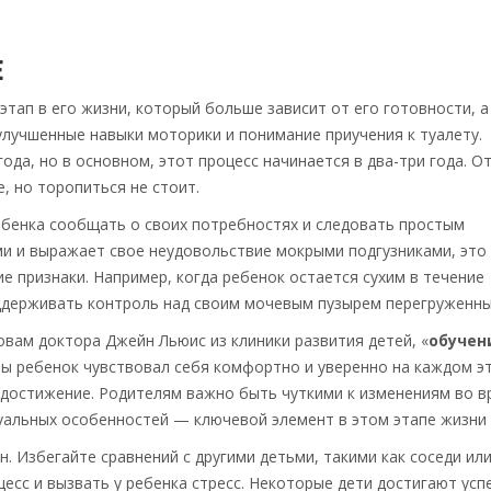
Е
тап в его жизни, который больше зависит от его готовности, а
улучшенные навыки моторики и понимание приучения к туалету.
ода, но в основном, этот процесс начинается в два-три года. 
е, но торопиться не стоит.
бенка сообщать о своих потребностях и следовать простым
ми и выражает свое неудовольствие мокрыми подгузниками, это
е признаки. Например, когда ребенок остается сухим в течение
оддерживать контроль над своим мочевым пузырем перегруженны
вам доктора Джейн Льюис из клиники развития детей, «
обучен
ы ребенок чувствовал себя комфортно и уверенно на каждом эт
 достижение. Родителям важно быть чуткими к изменениям во в
уальных особенностей — ключевой элемент в этом этапе жизни 
. Избегайте сравнений с другими детьми, такими как соседи ил
есс и вызвать у ребенка стресс. Некоторые дети достигают усп