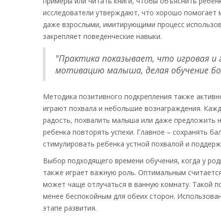
примеры или читать книги, чтобы объяснить ребенк
исследователи утверждают, что хорошо помогает м
даже взрослыми, имитирующими процесс использова
закрепляет поведенческие навыки.
"Практика показывает, что игровая и
мотивацию малыша, делая обучение бол
Методика позитивного подкрепления также активно
играют похвала и небольшие вознаграждения. Кажд
радость, похвалить малыша или даже предложить н
ребенка повторять успехи. Главное – сохранять ба
стимулировать ребенка устной похвалой и поддерж
Выбор подходящего времени обучения, когда у род
также играет важную роль. Оптимальным считается
может чаще отлучаться в ванную комнату. Такой п
менее беспокойным для обеих сторон. Использова
этапе развития.