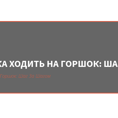
КА ХОДИТЬ НА ГОРШОК: ША
 Горшок: Шаг За Шагом