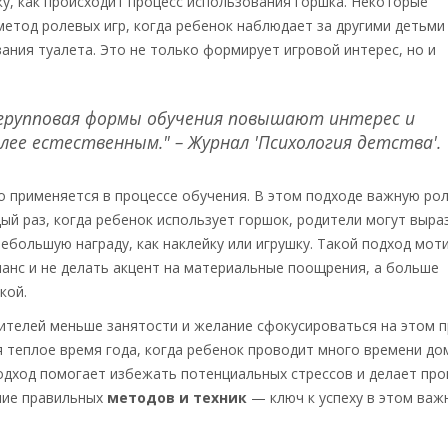
у, как происходит процесс использования горшка. Некоторые
етод ролевых игр, когда ребенок наблюдает за другими детьми
ния туалета. Это не только формирует игровой интерес, но и
 групповая формы обучения повышают интерес и
ее естественным." – Журнал 'Психология детства'.
 применяется в процессе обучения. В этом подходе важную ро
ый раз, когда ребенок использует горшок, родители могут выра
ебольшую награду, как наклейку или игрушку. Такой подход мот
ланс и не делать акцент на материальные поощрения, а больше
кой.
ителей меньше занятости и желание сфокусироваться на этом п
 теплое время года, когда ребенок проводит много времени до
одход помогает избежать потенциальных стрессов и делает про
ние правильных
методов и техник
— ключ к успеху в этом важ