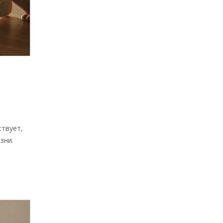
ствует,
зни.