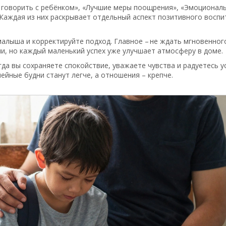
к говорить с ребёнком», «Лучшие меры поощрения», «Эмоционал
 Каждая из них раскрывает отдельный аспект позитивного воспи
малыша и корректируйте подход. Главное – не ждать мгновенног
и, но каждый маленький успех уже улучшает атмосферу в доме.
да вы сохраняете спокойствие, уважаете чувства и радуетесь у
мейные будни станут легче, а отношения – крепче.