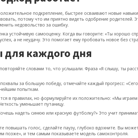
положительное подкрепление, быстрее осваивают новые навыки
твовать, потому что им приятно видеть одобрение родителей. Э
менить недовольство за ошибку.
нка устойчивую самооценку. Когда вы говорите: «Ты хорошо спр
успех, а не неудачу. Это помогает ему пробовать новое без стра
 для каждого дня
 повторяйте словами то, что услышали. Фраза «Я слышу, ты расс
похвалы за большую победу, отмечайте каждый прогресс: «Сего
ьнейшим попыткам.
ся в правилах, но формулируйте их положительно: «Мы играем 
 Четкость уменьшает путаницу.
очешь надеть синюю или красную футболку?» Это учит принима
те повышать голос, сделайте паузу, глубоко вдохните. Вы може
дим позже», и тем самым показываете модель самоконтроля.