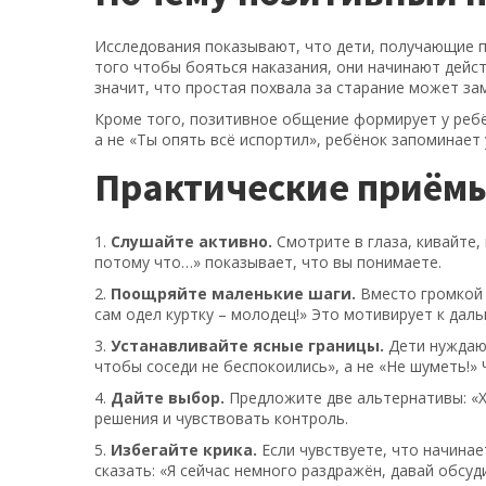
Исследования показывают, что дети, получающие 
того чтобы бояться наказания, они начинают дейс
значит, что простая похвала за старание может за
Кроме того, позитивное общение формирует у ребё
а не «Ты опять всё испортил», ребёнок запоминает 
Практические приёмы
1.
Слушайте активно.
Смотрите в глаза, кивайте,
потому что…» показывает, что вы понимаете.
2.
Поощряйте маленькие шаги.
Вместо громкой 
сам одел куртку – молодец!» Это мотивирует к дал
3.
Устанавливайте ясные границы.
Дети нуждают
чтобы соседи не беспокоились», а не «Не шуметь!»
4.
Дайте выбор.
Предложите две альтернативы: «Х
решения и чувствовать контроль.
5.
Избегайте крика.
Если чувствуете, что начинае
сказать: «Я сейчас немного раздражён, давай обсу