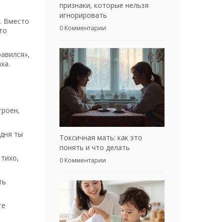
признаки, которые нельзя
игнорировать
. Вместо
0 Комментарии
то
авился»,
ха.
троен,
дня ты
Токсичная мать: как это
понять и что делать
тихо,
0 Комментарии
ть
те