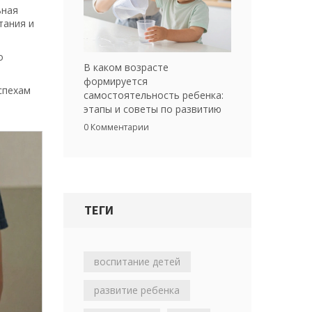
ьная
тания и
о
В каком возрасте
формируется
спехам
самостоятельность ребенка:
этапы и советы по развитию
0 Комментарии
ТЕГИ
воспитание детей
развитие ребенка