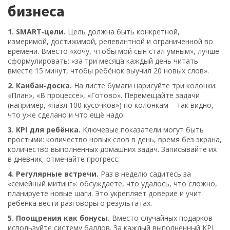
бизнеса
1. SMART‑цели.
Цель должна быть конкретной,
измеримой, достижимой, релевантной и ограниченной во
времени. Вместо «хочу, чтобы мой сын стал умным», лучше
сформулировать: «за три месяца каждый день читать
вместе 15 минут, чтобы ребёнок выучил 20 новых слов».
2. Канбан‑доска.
На листе бумаги нарисуйте три колонки:
«План», «В процессе», «Готово». Перемещайте задачи
(например, «пазл 100 кусочков») по колонкам – так видно,
что уже сделано и что ещё надо.
3. KPI для ребёнка.
Ключевые показатели могут быть
простыми: количество новых слов в день, время без экрана,
количество выполненных домашних задач. Записывайте их
в дневник, отмечайте прогресс.
4. Регулярные встречи.
Раз в неделю садитесь за
«семейный митинг»: обсуждаете, что удалось, что сложно,
планируете новые шаги. Это укрепляет доверие и учит
ребёнка вести разговоры о результатах.
5. Поощрения как бонусы.
Вместо случайных подарков
используйте систему баллов. За каждый выполненный KPI