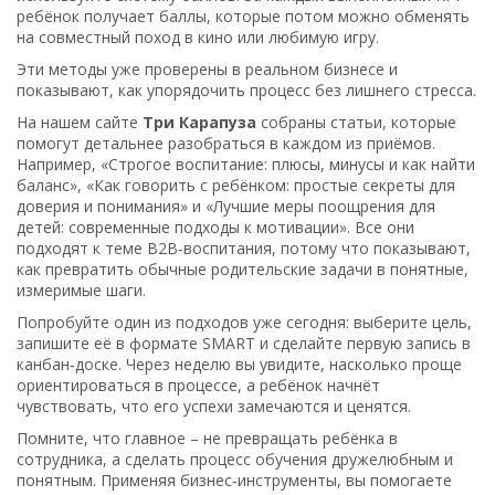
ребёнок получает баллы, которые потом можно обменять
на совместный поход в кино или любимую игру.
Эти методы уже проверены в реальном бизнесе и
показывают, как упорядочить процесс без лишнего стресса.
На нашем сайте
Три Карапуза
собраны статьи, которые
помогут детальнее разобраться в каждом из приёмов.
Например, «Строгое воспитание: плюсы, минусы и как найти
баланс», «Как говорить с ребёнком: простые секреты для
доверия и понимания» и «Лучшие меры поощрения для
детей: современные подходы к мотивации». Все они
подходят к теме B2B‑воспитания, потому что показывают,
как превратить обычные родительские задачи в понятные,
измеримые шаги.
Попробуйте один из подходов уже сегодня: выберите цель,
запишите её в формате SMART и сделайте первую запись в
канбан‑доске. Через неделю вы увидите, насколько проще
ориентироваться в процессе, а ребёнок начнёт
чувствовать, что его успехи замечаются и ценятся.
Помните, что главное – не превращать ребёнка в
сотрудника, а сделать процесс обучения дружелюбным и
понятным. Применяя бизнес‑инструменты, вы помогаете