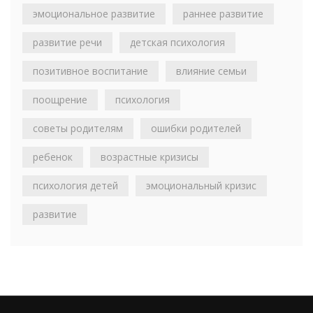
эмоциональное развитие
раннее развитие
развитие речи
детская психология
позитивное воспитание
влияние семьи
поощрение
психология
советы родителям
ошибки родителей
ребенок
возрастные кризисы
психология детей
эмоциональный кризис
развитие