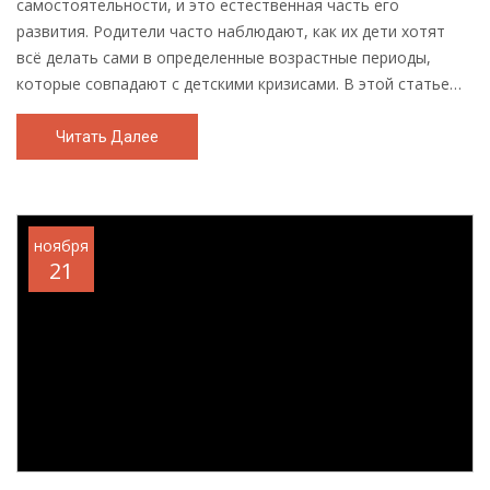
самостоятельности, и это естественная часть его
развития. Родители часто наблюдают, как их дети хотят
всё делать сами в определенные возрастные периоды,
которые совпадают с детскими кризисами. В этой статье
рассматриваются основные возрастные этапы, когда
возникает желание быть самостоятельным, советы для
Читать Далее
родителей по поддержке и направлению этой инициативы.
Узнайте, как проявляется желание к самостоятельности у
детей и как помочь им развить это важное качество,
поддерживая гармоничные отношения в семье.
ноября
21