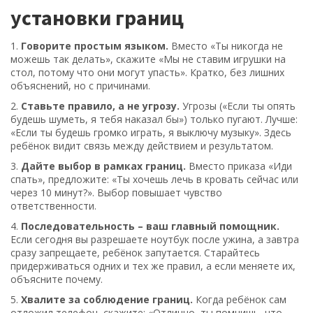
установки границ
1.
Говорите простым языком.
Вместо «Ты никогда не
можешь так делать», скажите «Мы не ставим игрушки на
стол, потому что они могут упасть». Кратко, без лишних
объяснений, но с причинами.
2.
Ставьте правило, а не угрозу.
Угрозы («Если ты опять
будешь шуметь, я тебя наказал бы») только пугают. Лучше:
«Если ты будешь громко играть, я выключу музыку». Здесь
ребёнок видит связь между действием и результатом.
3.
Дайте выбор в рамках границ.
Вместо приказа «Иди
спать», предложите: «Ты хочешь лечь в кровать сейчас или
через 10 минут?». Выбор повышает чувство
ответственности.
4.
Последовательность – ваш главный помощник.
Если сегодня вы разрешаете ноутбук после ужина, а завтра
сразу запрещаете, ребёнок запутается. Старайтесь
придерживаться одних и тех же правил, а если меняете их,
объясните почему.
5.
Хвалите за соблюдение границ.
Когда ребёнок сам
отложил телефон, скажите: «Отлично, ты помнишь, что