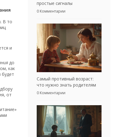
простые сигналы
ания
0 Комментарии
. В то
ниц
ется и
ания
до
ом, как
я будет
Самый противный возраст:
что нужно знать родителям
одбору
0 Комментарии
ия, от
питание»
ными