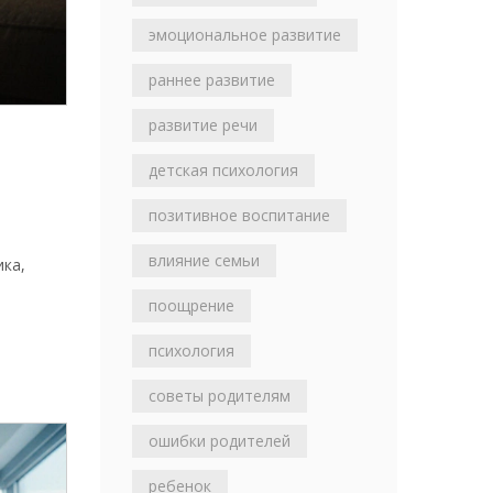
эмоциональное развитие
раннее развитие
развитие речи
детская психология
позитивное воспитание
влияние семьи
ика,
поощрение
психология
советы родителям
ошибки родителей
ребенок