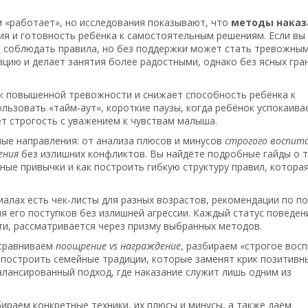
 «работает», но исследования показывают, что
методы наказ
ия и готовность ребёнка к самостоятельным решениям. Если вы
я соблюдать правила, но без поддержки может стать тревожным
цию и делает занятия более радостными, однако без ясных гра
к повышенной тревожности и снижает способность ребёнка к
льзовать «тайм‑аут», короткие паузы, когда ребёнок успокаива
ет строгость с уважением к чувствам малыша.
ые направления: от анализа плюсов и минусов
строгого воспит
ения
без излишних конфликтов. Вы найдёте подробные гайды о т
ные привычки и как построить гибкую структуру правил, котора
иалах есть чек‑листы для разных возрастов, рекомендации по п
я его поступков без излишней агрессии. Каждый статус поведен
ти, рассматривается через призму выбранных методов.
 сравниваем
поощрение vs награждение
, разбираем «строгое вос
к построить семейные традиции, которые заменят крик позитив
лансированный подход, где наказание служит лишь одним из
ираем конкретные техники, их плюсы и минусы, а также даём