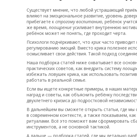
Существует мнение, что любой устрашающий приём
влияют на эмоциональное развитие, уровень довер
прибегаете к
строгому воспитанию
, ребёнок учитс
же время,
поощрение
усиливает внутреннюю мотива
ребёнок может не понять, где проходит черта.
Психологи подчёркивают, что
крик
часто приводит 
регулированию эмоций. Вместо крика полезнее испо
осмысливает свои действия. Такой подход соединя
Наша подборка статей ниже охватывает все основн
практических советов, как внедрить систему
поощр
избежать ловушек крика, как использовать позитив
работать в реальной семье.
Если вы ищете конкретные примеры, в наших матер
наград и советы, как объяснить ребёнку последстви
двухлетнего кризиса до подростковой независимос
В дальнейшем вы сможете открыть статьи, где мы
в современном контексте, а также показываем, ка
ритуалами. Всё это поможет вам сформировать сба
инструментов, а не основной тактикой.
А дальше — подборка статей, где мы детально разб