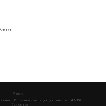
бегать.
Меню
ования
Политика Конфиденциальности
ФЗ-152
Связаться