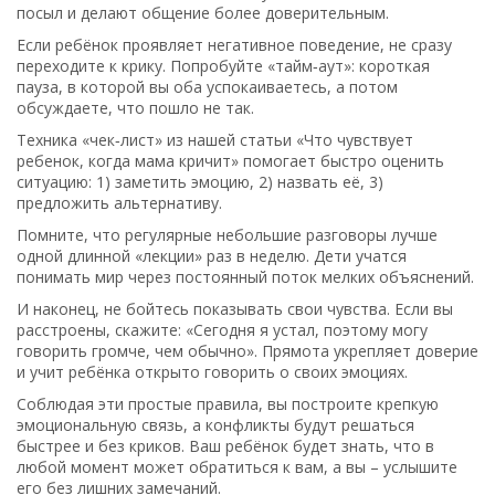
посыл и делают общение более доверительным.
Если ребёнок проявляет негативное поведение, не сразу
переходите к крику. Попробуйте «тайм‑аут»: короткая
пауза, в которой вы оба успокаиваетесь, а потом
обсуждаете, что пошло не так.
Техника «чек‑лист» из нашей статьи «Что чувствует
ребенок, когда мама кричит» помогает быстро оценить
ситуацию: 1) заметить эмоцию, 2) назвать её, 3)
предложить альтернативу.
Помните, что регулярные небольшие разговоры лучше
одной длинной «лекции» раз в неделю. Дети учатся
понимать мир через постоянный поток мелких объяснений.
И наконец, не бойтесь показывать свои чувства. Если вы
расстроены, скажите: «Сегодня я устал, поэтому могу
говорить громче, чем обычно». Прямота укрепляет доверие
и учит ребёнка открыто говорить о своих эмоциях.
Соблюдая эти простые правила, вы построите крепкую
эмоциональную связь, а конфликты будут решаться
быстрее и без криков. Ваш ребёнок будет знать, что в
любой момент может обратиться к вам, а вы – услышите
его без лишних замечаний.