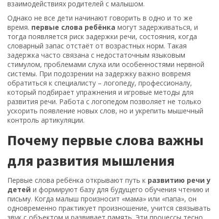
взаимодействиях родителей с малышом.
Однако не все дети начинают говорить в одно и то же
время.
первые слова ребёнка
могут задерживаться, и
тогда появляется риск
задержки речи
,
состояния, когда
словарный запас отстаёт от возрастных норм
. Такая
задержка часто связана с недостаточным языковым
стимулом, проблемами слуха или особенностями нервной
системы. При подозрении на задержку важно вовремя
обратиться к специалисту –
логопеду
,
профессионалу,
который подбирает упражнения и игровые методы для
развития речи
. Работа с логопедом позволяет не только
ускорить появление новых слов, но и укрепить мышечный
контроль артикуляции.
Почему первые слова важны
для развития мышления
Первые слова ребёнка открывают путь к
развитию речи у
детей
и формируют базу для будущего обучения чтению и
письму. Когда малыш произносит «мама» или «папа», он
одновременно практикует произношение, учится связывать
звук с объектом и развивает память. Эти процессы тесно