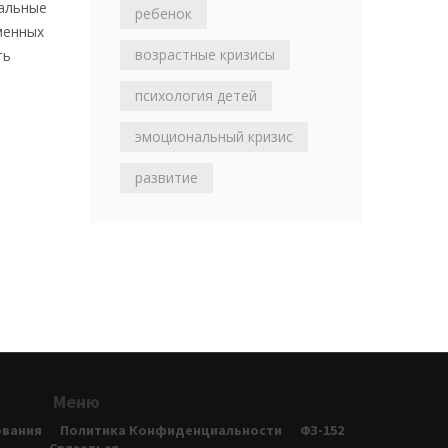
еальные
ребенок
менных
возрастные кризисы
ть
психология детей
эмоциональный кризис
развитие
Меню
ования
Политика Конфиденциальности
ФЗ-152