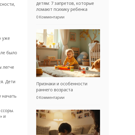
детям: 7 запретов, которые
сности,
ломают психику ребенка
0 Комментарии
о уже
оле было
ы легче
я. Дети
Признаки и особенности
раннего возраста
у начать
0 Комментарии
 ссоры.
» и