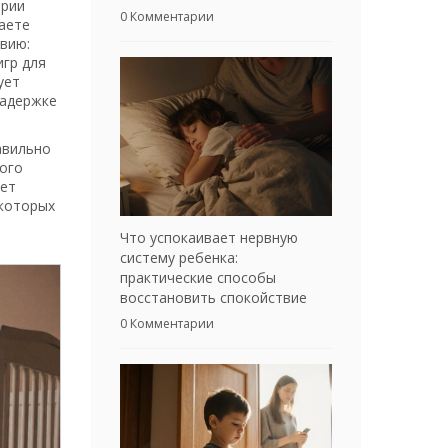
арии
0 Комментарии
чаете
твию:
игр для
ует
задержке
авильно
вого
дет
 которых
Что успокаивает нервную
систему ребенка:
практические способы
восстановить спокойствие
0 Комментарии