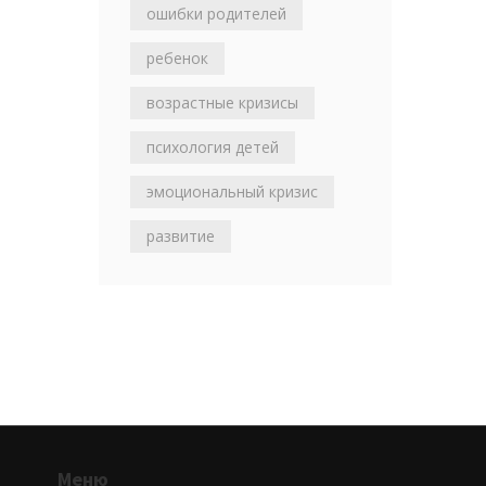
ошибки родителей
ребенок
возрастные кризисы
психология детей
эмоциональный кризис
развитие
Меню