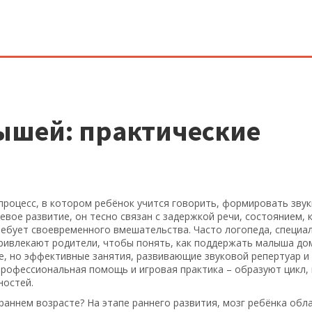
ышей: практические
процесс, в котором ребёнок учится говорить, формировать звук
евое развитие
, он тесно связан с
задержкой речи
,
состоянием, 
ребует своевременного вмешательства. Часто
логопеда
,
специал
ривлекают родители, чтобы понять, как поддержать малыша до
е, но эффективные занятия, развивающие звуковой репертуар и
, профессиональная помощь и игровая практика – образуют цикл,
ностей.
раннем возрасте? На этапе
раннего развития
,
мозг ребёнка обл