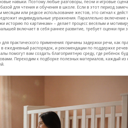
новые навыки
. Поэтому любые разговоры, песни и игровые сцен
базой для чтения и обучения в школе. Если в этот период заме
‑м месяцам или редкое использование жестов, это сигнал к дейс
предложит индивидуальные упражнения. Параллельно включение 
кажи историю по картинкам» – делает процесс весёлым и мотивир
малышей включает в себя раннее развитие, требует оценки при 
о для практического применения: причины задержки речи, как пр
ь в ежедневный распорядок, и рекомендации по поддержке рече
алы помогут вам создать благоприятную среду, где ребёнок бу
ловами. Переходим к подборке полезных материалов, каждый из
й.