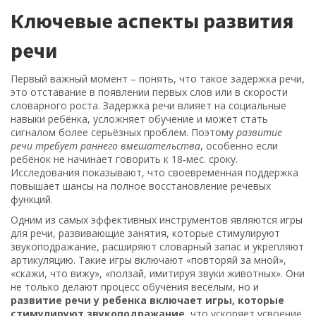
Ключевые аспекты развития
речи
Первый важный момент – понять, что такое
задержка речи
,
это отставание в появлении первых слов или в скорости
словарного роста
. Задержка речи влияет на социальные
навыки ребёнка, усложняет обучение и может стать
сигналом более серьёзных проблем. Поэтому
развитие
речи требует раннего вмешательства
, особенно если
ребёнок не начинает говорить к 18‑мес. сроку.
Исследования показывают, что своевременная поддержка
повышает шансы на полное восстановление речевых
функций.
Одним из самых эффективных инструментов являются
игры
для речи
,
развивающие занятия, которые стимулируют
звукоподражание, расширяют словарный запас и укрепляют
артикуляцию
. Такие игры включают «повторяй за мной»,
«скажи, что вижу», «ползай, имитируя звуки животных». Они
не только делают процесс обучения весёлым, но и
развитие речи у ребенка включает игры, которые
стимулируют звукоподражание
, что ускоряет усвоение