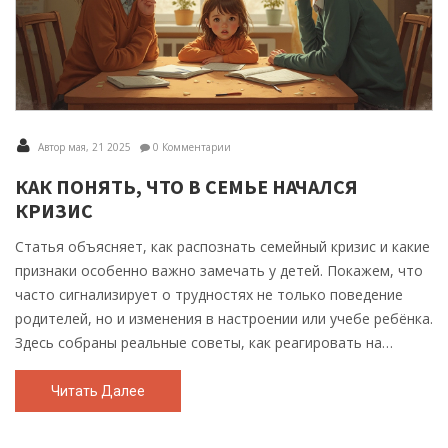
Автор мая, 21 2025
0 Комментарии
КАК ПОНЯТЬ, ЧТО В СЕМЬЕ НАЧАЛСЯ
КРИЗИС
Статья объясняет, как распознать семейный кризис и какие
признаки особенно важно замечать у детей. Покажем, что
часто сигнализирует о трудностях не только поведение
родителей, но и изменения в настроении или учебе ребёнка.
Здесь собраны реальные советы, как реагировать на
первые тревожные симптомы и не усугубить ситуацию.
Поделимся фактами, почему иногда ссоры взрослых
Читать Далее
сказываются на детях сильнее, чем кажется. Всё изложено
просто, без лишней драмы, только практические