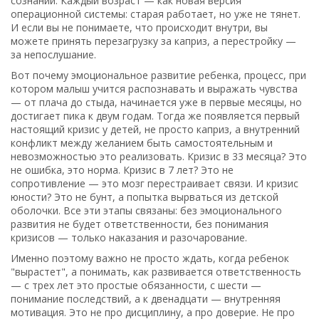
сознании
. Каждый возраст — как новая версия
операционной системы: старая работает, но уже не тянет.
И если вы не понимаете, что происходит внутри, вы
можете принять перезагрузку за каприз, а перестройку —
за непослушание.
Вот почему
эмоциональное развитие ребенка
,
процесс, при
котором малыш учится распознавать и выражать чувства
— от плача до стыда
, начинается уже в первые месяцы, но
достигает пика к двум годам. Тогда же появляется первый
настоящий
кризис у детей
,
не просто каприз, а внутренний
конфликт между желанием быть самостоятельным и
невозможностью это реализовать
. Кризис в 33 месяца? Это
не ошибка, это норма. Кризис в 7 лет? Это не
сопротивление — это мозг перестраивает связи. И кризис
юности? Это не бунт, а попытка вырваться из детской
оболочки. Все эти этапы связаны: без эмоционального
развития не будет ответственности, без понимания
кризисов — только наказания и разочарование.
Именно поэтому важно не просто ждать, когда ребенок
"вырастет", а понимать,
как развивается ответственность
— с трех лет это простые обязанности, с шести —
понимание последствий, а к двенадцати — внутренняя
мотивация. Это не про дисциплину, а про доверие. Не про