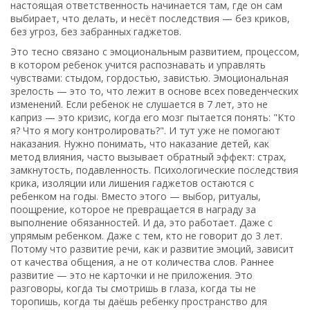
настоящая ответственность начинается там, где он сам
выбирает, что делать, и несёт последствия — без криков,
без угроз, без забранных гаджетов.
Это тесно связано с
эмоциональным развитием
,
процессом,
в котором ребенок учится распознавать и управлять
чувствами: стыдом, гордостью, завистью
.
Эмоциональная
зрелость
— это то, что лежит в основе всех поведенческих
изменений. Если ребенок не слушается в 7 лет, это не
каприз — это кризис, когда его мозг пытается понять: "Кто
я? Что я могу контролировать?". И тут уже не помогают
наказания. Нужно понимать, что
наказание детей
,
как
метод влияния, часто вызывает обратный эффект: страх,
замкнутость, подавленность
.
Психологические последствия
крика, изоляции или лишения гаджетов остаются с
ребенком на годы.
Вместо этого — выбор, ритуалы,
поощрение, которое не превращается в награду за
выполнение обязанностей. И да, это работает. Даже с
упрямым ребенком. Даже с тем, кто не говорит до 3 лет.
Потому что
развитие речи
,
как и развитие эмоций, зависит
от качества общения, а не от количества слов
.
Раннее
развитие
— это не карточки и не приложения. Это
разговоры, когда ты смотришь в глаза, когда ты не
торопишь, когда ты даёшь ребенку пространство для