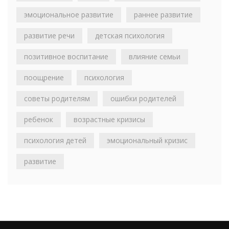
эмоциональное развитие
раннее развитие
развитие речи
детская психология
позитивное воспитание
влияние семьи
поощрение
психология
советы родителям
ошибки родителей
ребенок
возрастные кризисы
психология детей
эмоциональный кризис
развитие