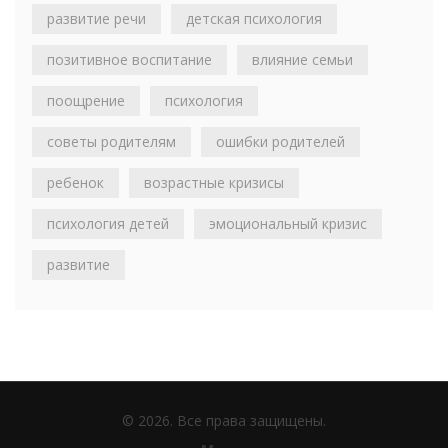
развитие речи
детская психология
позитивное воспитание
влияние семьи
поощрение
психология
советы родителям
ошибки родителей
ребенок
возрастные кризисы
психология детей
эмоциональный кризис
развитие
© 2026. Все права защищены.