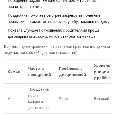
Поощрения задают чёткие ориентиры: что сейчас
принято, а что нет.
Поддержка помогает быстрее закреплять полезные
привычки — самостоятельность, учёбу, помощь по дому.
Похвала улучшает отношения: с родителями проще
договариваться, конфликтов становится меньше.
Вот наглядные сравнения из реальной практики (по данным
ведущих российский центров психологии):
Уровень
Частота
Проблемы с
Семья
инициати
поощрений
дисциплиной
у ребёнка
Поощрение
после
А
Редко
Высокий
каждого
достижения