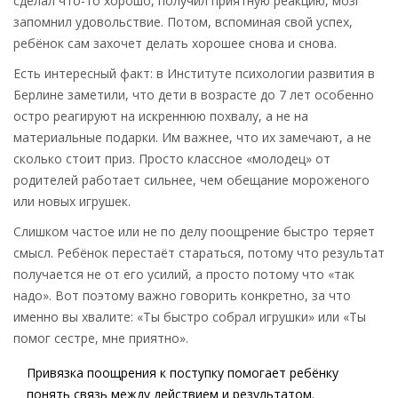
сделал что-то хорошо, получил приятную реакцию, мозг
запомнил удовольствие. Потом, вспоминая свой успех,
ребёнок сам захочет делать хорошее снова и снова.
Есть интересный факт: в Институте психологии развития в
Берлине заметили, что дети в возрасте до 7 лет особенно
остро реагируют на искреннюю похвалу, а не на
материальные подарки. Им важнее, что их замечают, а не
сколько стоит приз. Просто классное «молодец» от
родителей работает сильнее, чем обещание мороженого
или новых игрушек.
Слишком частое или не по делу поощрение быстро теряет
смысл. Ребёнок перестаёт стараться, потому что результат
получается не от его усилий, а просто потому что «так
надо». Вот поэтому важно говорить конкретно, за что
именно вы хвалите: «Ты быстро собрал игрушки» или «Ты
помог сестре, мне приятно».
Привязка поощрения к поступку помогает ребёнку
понять связь между действием и результатом.