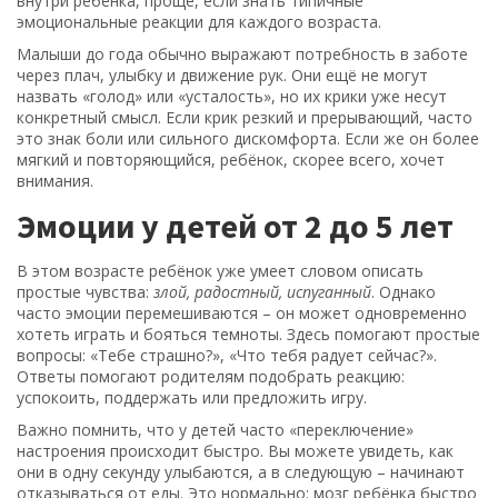
внутри ребёнка, проще, если знать типичные
эмоциональные реакции для каждого возраста.
Малыши до года обычно выражают потребность в заботе
через плач, улыбку и движение рук. Они ещё не могут
назвать «голод» или «усталость», но их крики уже несут
конкретный смысл. Если крик резкий и прерывающий, часто
это знак боли или сильного дискомфорта. Если же он более
мягкий и повторяющийся, ребёнок, скорее всего, хочет
внимания.
Эмоции у детей от 2 до 5 лет
В этом возрасте ребёнок уже умеет словом описать
простые чувства:
злой, радостный, испуганный
. Однако
часто эмоции перемешиваются – он может одновременно
хотеть играть и бояться темноты. Здесь помогают простые
вопросы: «Тебе страшно?», «Что тебя радует сейчас?».
Ответы помогают родителям подобрать реакцию:
успокоить, поддержать или предложить игру.
Важно помнить, что у детей часто «переключение»
настроения происходит быстро. Вы можете увидеть, как
они в одну секунду улыбаются, а в следующую – начинают
отказываться от еды. Это нормально: мозг ребёнка быстро