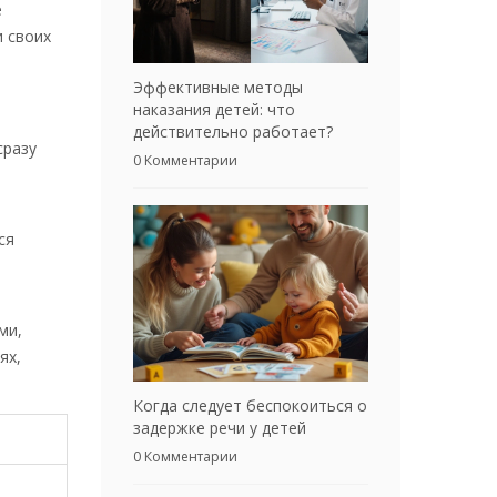
е
и своих
Эффективные методы
наказания детей: что
действительно работает?
сразу
0 Комментарии
ся
ми,
ях,
Когда следует беспокоиться о
задержке речи у детей
0 Комментарии