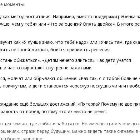
ые моменты:
у как метод воспитания. Например, вместо поддержки ребёнка 
чше, чем у тебя» или «Что за оценки? Опять двойка». В итоге р
учит как «Я лучше знаю, что тебе надо» или «Учись там, где ск
жить не своей жизнью, боится принимать решения.
стань обижаться», «Детям нечего злиться». Так дети учатся
ть и часто вырастают внутренне зажатыми.
ся, молчат или обрывают общение: «Раз так, я с тобой больше 
ть покинутым, и дети становятся чересчур послушными или нао
жидание ещё больших достижений: «Пятёрка? Почему не две пя
радость от побед, потому что их никто не ценит.
в тех семьях, где любят и заботятся. Но именно эти мелочи по
ошениях, страхи перед будущим. Важно видеть такие сигналы в
на более здоровое.