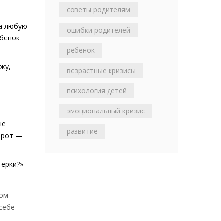
советы родителям
за любую
ошибки родителей
ебёнок
ребенок
ажу,
возрастные кризисы
психология детей
эмоциональный кризис
не
развитие
борот —
тёрки?»
том
 себе —