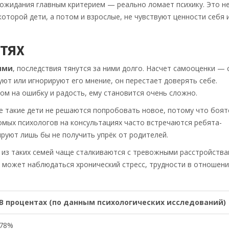
 ожидания главным критерием — реально ломает психику. Это н
которой дети, а потом и взрослые, не чувствуют ценности себя 
ЕТЯХ
ями
, последствия тянутся за ними долго. Насчет самооценки — 
уют или игнорируют его мнение, он перестает доверять себе.
ом на ошибку и радость, ему становится очень сложно.
е такие дети не решаются попробовать новое, потому что боят
омых психологов на консультациях часто встречаются ребята-
руют лишь бы не получить упрёк от родителей.
и из таких семей чаще сталкиваются с тревожными расстройства
х может наблюдаться хронический стресс, трудности в отношени
В процентах (по данным психологических исследований)
78%