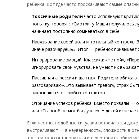
ребёнка. Вот где часто проскакивают самые опасн
Токсичные родители
часто используют критик
попытку, говорят: «Смотри, у Маши получилось лу
начинает постоянно сомневаться в себе.
Навязывание своей воли и тотальный контроль. Зв
иначе разочаруешь». Итог — ребёнок привыкает 
Игнорирование эмоций. Классика: «Не ной», «Пере
игнорировать свои чувства, не умеют их выража
Пассивная агрессия и шантаж. Родители обижают
разговариваю». Это вызывает тревогу, страх бы
закрываются от любых контактов.
Отрицание успехов ребёнка. Вместо похвалы — о
или «Ты вообще мог бы лучше». У детей исчезает 
Если честно, подобные ситуации встречаются даже 
выстреливают — в неуверенность, сложности в отн
тогда можно остановиться и перестроить общение 